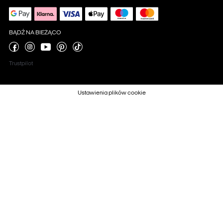
BĄDŹ NA BIEŻĄCO
Trustpilot
Ustawienia plików cookie