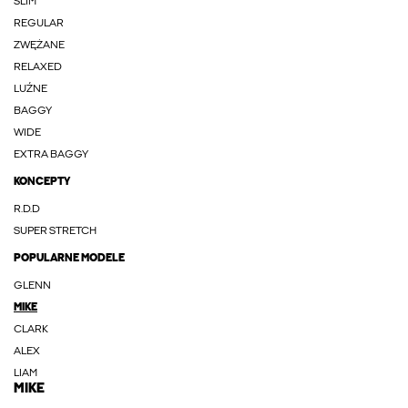
SLIM
REGULAR
ZWĘŻANE
RELAXED
LUŹNE
BAGGY
WIDE
EXTRA BAGGY
KONCEPTY
R.D.D
SUPER STRETCH
POPULARNE MODELE
GLENN
MIKE
CLARK
ALEX
LIAM
MIKE