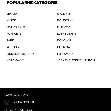
POPULARNE KATEGORIE
JEANSY
SPODNIE
KURTKI
BOMBERKI
OVERSHIRTS
PŁASZCZE
KOMPLETY
LUŹNE JEANSY
PARKI
BOJÓWKI
KOSZULKI
BIELIZNA
ORIGINALS STUDIO
PULOWERY
KARDIGANY
JEANSY O SZEROKIM KROJU
PAŃSTWO/JĘZYK
POLSKA / POLSKI
METODY PŁATNOŚCI