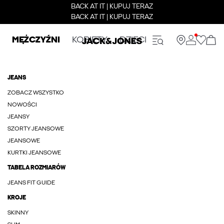
BACK AT IT | KUPUJ TERAZ
BACK AT IT | KUPUJ TERAZ
MĘŻCZYŹNI
KOBIETY
DZIECI
JEANS
ZOBACZ WSZYSTKO
NOWOŚCI
JEANSY
SZORTY JEANSOWE
JEANSOWE
KURTKI JEANSOWE
TABELA ROZMIARÓW
JEANS FIT GUIDE
KROJE
SKINNY