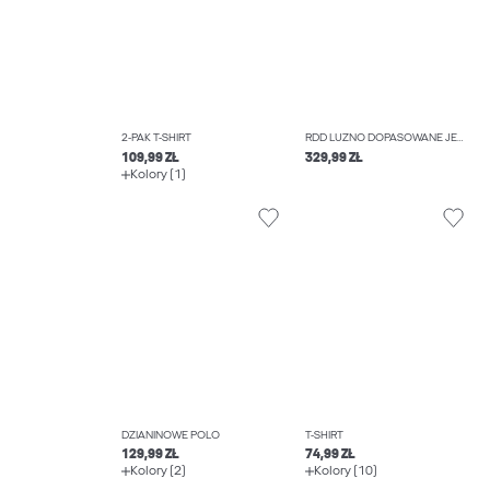
2-PAK T-SHIRT
RDD LUŹNO DOPASOWANE JEANSOWE SZORTY
109,99 ZŁ
329,99 ZŁ
Kolory (1)
DZIANINOWE POLO
T-SHIRT
129,99 ZŁ
74,99 ZŁ
Kolory (2)
Kolory (10)