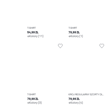
T-SHIRT
T-SHIRT
54,99 ZŁ
79,99 ZŁ
Kolory (11)
Kolory (1)
T-SHIRT
KRÓJ REGULARNY SZORTY DLO PŁYWANIA
79,99 ZŁ
79,99 ZŁ
Kolory (3)
Kolory (4)