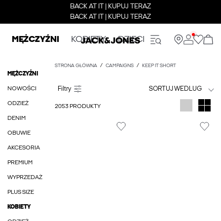
BACK AT IT | KUPUJ TERAZ
BACK AT IT | KUPUJ TERAZ
MĘŻCZYŹNI
KOBIETY
DZIECI
STRONA GŁÓWNA
CAMPAIGNS
KEEP IT SHORT
MĘŻCZYŹNI
NOWOŚCI
SORTUJ WEDLUG
ODZIEŻ
2053 PRODUKTY
DENIM
OBUWIE
AKCESORIA
PREMIUM
WYPRZEDAŻ
PLUS SIZE
KOBIETY