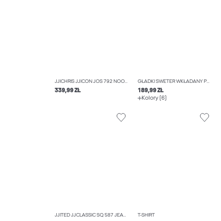
JJICHRIS JJICON JOS 792 NOOS JEANSY O SWOBODNYM KROJU
GŁADKI SWETER WKŁADANY PRZEZ GŁOWĘ
339,99 ZŁ
189,99 ZŁ
Kolory (6)
JJITED JJCLASSIC SQ 587 JEANSY O KROJU WIDE
T-SHIRT