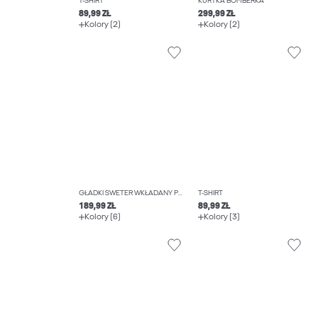
T-SHIRT
KURTKA BOMBERKA
89,99 ZŁ
299,99 ZŁ
Kolory (2)
Kolory (2)
GŁADKI SWETER WKŁADANY PRZEZ GŁOWĘ
T-SHIRT
189,99 ZŁ
89,99 ZŁ
Kolory (6)
Kolory (3)