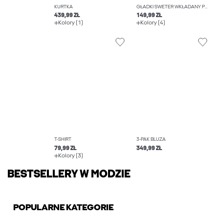
KURTKA
GŁADKI SWETER WKŁADANY PRZEZ GŁOWĘ
439,99 ZŁ
149,99 ZŁ
Kolory (1)
Kolory (4)
T-SHIRT
3-PAK BLUZA
79,99 ZŁ
349,99 ZŁ
Kolory (3)
BESTSELLERY W MODZIE
POPULARNE KATEGORIE