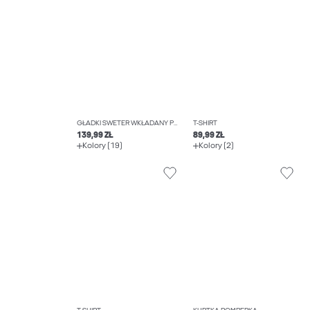
GŁADKI SWETER WKŁADANY PRZEZ GŁOWĘ
T-SHIRT
139,99 ZŁ
89,99 ZŁ
Kolory (19)
Kolory (2)