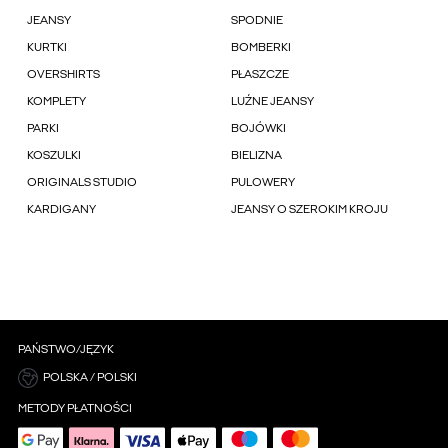
JEANSY
SPODNIE
KURTKI
BOMBERKI
OVERSHIRTS
PŁASZCZE
KOMPLETY
LUŹNE JEANSY
PARKI
BOJÓWKI
KOSZULKI
BIELIZNA
ORIGINALS STUDIO
PULOWERY
KARDIGANY
JEANSY O SZEROKIM KROJU
PAŃSTWO/JĘZYK
POLSKA / POLSKI
METODY PŁATNOŚCI