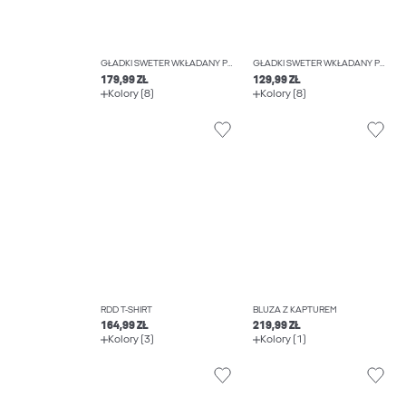
GŁADKI SWETER WKŁADANY PRZEZ GŁOWĘ
GŁADKI SWETER WKŁADANY PRZEZ GŁOWĘ
179,99 ZŁ
129,99 ZŁ
Kolory (8)
Kolory (8)
RDD T-SHIRT
BLUZA Z KAPTUREM
164,99 ZŁ
219,99 ZŁ
Kolory (3)
Kolory (1)