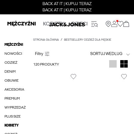
BACK AT IT | KUPUJ TERAZ
BACK AT IT | KUPUJ TERAZ
MĘŻCZYŹNI
KOBIETY
DZIECI
STRONA GŁÓWNA
BESTSELLERY ODZIEŻ DLA MĘSKIE
MĘŻCZYŹNI
NOWOŚCI
SORTUJ WEDLUG
ODZIEŻ
120 PRODUKTY
DENIM
OBUWIE
AKCESORIA
PREMIUM
WYPRZEDAŻ
PLUS SIZE
KOBIETY