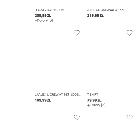
BLUZA Z KAPTUREM
JJITED JJORIGINAL AT 335
209,99 ZŁ
219,99 ZŁ
Kolory (3)
JJIALEX JJCREW AT 163 NOOS JEANSY O KROJU BAGGY
T-SHIRT
169,99 ZŁ
79,99 ZŁ
Kolory (3)