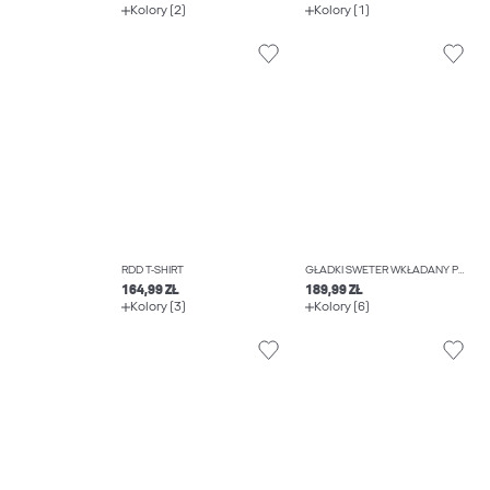
Kolory (2)
Kolory (1)
RDD T-SHIRT
GŁADKI SWETER WKŁADANY PRZEZ GŁOWĘ
164,99 ZŁ
189,99 ZŁ
Kolory (3)
Kolory (6)