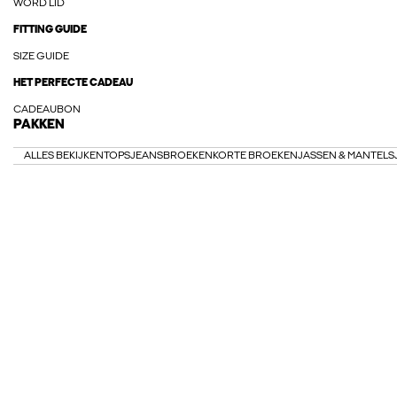
WORD LID
FITTING GUIDE
SIZE GUIDE
HET PERFECTE CADEAU
CADEAUBON
PAKKEN
ALLES BEKIJKEN
TOPS
JEANS
BROEKEN
KORTE BROEKEN
JASSEN & MANTELS