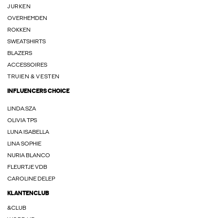
JURKEN
OVERHEMDEN
ROKKEN
SWEATSHIRTS
BLAZERS
ACCESSOIRES
TRUIEN & VESTEN
INFLUENCERS CHOICE
LINDA.SZA
OLIVIA TPS
LUNA ISABELLA
LINA SOPHIE
NURIA BLANCO
FLEURTJE VDB
CAROLINE DELEP
KLANTENCLUB
&CLUB