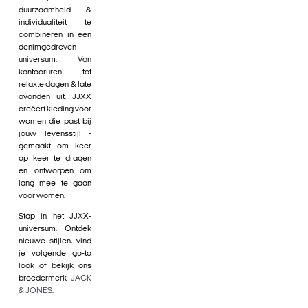
duurzaamheid &
individualiteit te
combineren in een
denimgedreven
universum. Van
kantooruren tot
relaxte dagen & late
avonden uit, JJXX
creëert kleding voor
women die past bij
jouw levensstijl -
gemaakt om keer
op keer te dragen
en ontworpen om
lang mee te gaan
voor women.
Stap in het JJXX-
universum. Ontdek
nieuwe stijlen, vind
je volgende go-to
look of bekijk ons
broedermerk
JACK
& JONES
.