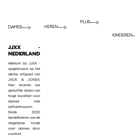
PLUS
HEREN
DAMES
KINDEREN
JJXX -
NEDERLAND
Welkom bij JJXX -
opgebouwd op het
sterke erfgoed van
JACK & JONES.
Hier leveren we
gedurfde stijlen van
hoge kwaliteit voor
dames met
zelfvertrouwen.
Sinds 2020
herdefiniëren we de
dagelijkse mode
voor dames door
comfort,