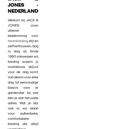
JONES -
NEDERLAND
Welkom bij JACK &
JONES: jouw
ultieme
bestemming voor
herenkleding
, stijl en
zelfvertrouwen, dag
in, dag uit. Sinds
1990 ontwerpen wij
kleding waarin jij
moeiteloos stijlvol
voor de dag komt.
Van denim voor elke
dag tot eenvoudige
basics voor je
garderobe: bij ons
ben je aan het juiste
adres. Wat je stijl
ook is, wij staan
voor authentieke,
comfortabele
kleding die altijd