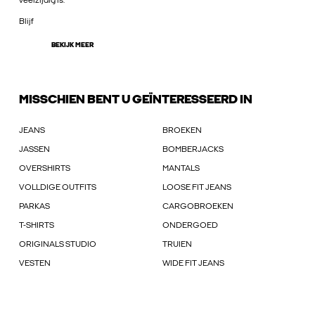
veelzijdig is.
Blijf
BEKIJK MEER
MISSCHIEN BENT U GEÏNTERESSEERD IN
JEANS
BROEKEN
JASSEN
BOMBERJACKS
OVERSHIRTS
MANTALS
VOLLDIGE OUTFITS
LOOSE FIT JEANS
PARKAS
CARGOBROEKEN
T-SHIRTS
ONDERGOED
ORIGINALS STUDIO
TRUIEN
VESTEN
WIDE FIT JEANS