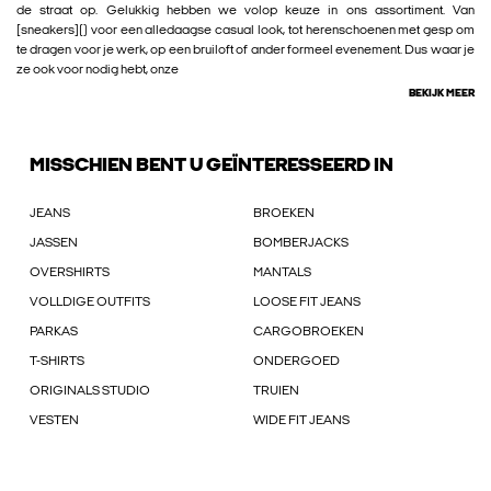
de straat op. Gelukkig hebben we volop keuze in ons assortiment. Van
[sneakers]() voor een alledaagse casual look, tot herenschoenen met gesp om
te dragen voor je werk, op een bruiloft of ander formeel evenement. Dus waar je
ze ook voor nodig hebt, onze
BEKIJK MEER
MISSCHIEN BENT U GEÏNTERESSEERD IN
JEANS
BROEKEN
JASSEN
BOMBERJACKS
OVERSHIRTS
MANTALS
VOLLDIGE OUTFITS
LOOSE FIT JEANS
PARKAS
CARGOBROEKEN
T-SHIRTS
ONDERGOED
ORIGINALS STUDIO
TRUIEN
VESTEN
WIDE FIT JEANS