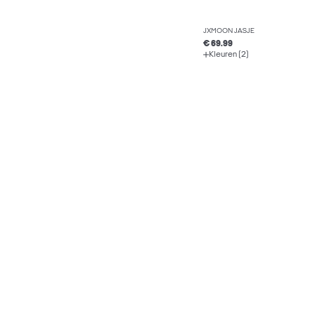
JXMOON JASJE
€ 69.99
Kleuren (2)