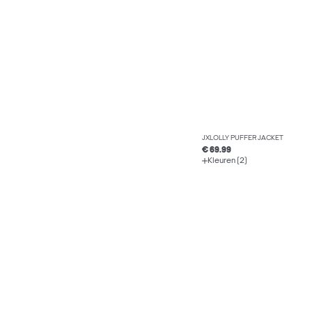
JXLOLLY PUFFER JACKET
€ 69.99
Kleuren (2)