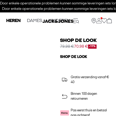
Door enkele operationele problemen kunnen sommige leveringen iets lan
Door enkele operationele problemen kunnen sommige leveringen iets la
HEREN
DAMES
KINDEREN
SHOP DE LOOK
79.98 €
70.98 €
-11%
SHOP DE LOOK
Gratis verzending vanaf €
40
Binnen 100 dagen
retourneren
Pas eerst thuis en betaal
pas achteraf