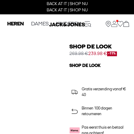
BACK AT IT | SHOP NU
BACK AT IT | SHOP NU
HEREN
DAMES
KINDEREN
SHOP DE LOOK
269.98 €
239.98 €
-11%
SHOP DE LOOK
Gratis verzending vanaf €
40
Binnen 100 dagen
retourneren
Pas eerst thuis en betaal
pas achteraf