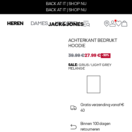
BACK AT IT | SHOP NU
BACK AT IT | SHOP NU
HEREN
DAMES
KINDEREN
ACHTERKANT BEDRUKT
HOODIE
39.99 €
27.99 €
-30%
SALE:
GRIJS / LIGHT GREY
MELANGE
Gratis verzending vanaf €
40
Binnen 100 dagen
retourneren