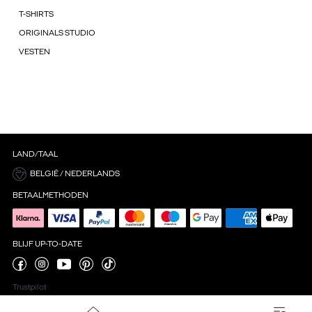
T-SHIRTS
ORIGINALS STUDIO
VESTEN
LAND/TAAL
BELGIË / NEDERLANDS
BETAALMETHODEN
BLIJF UP-TO-DATE
Trustpilot