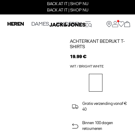
BACK AT IT | SHOP NU
BACK AT IT | SHOP NU
HEREN
DAMES
KINDEREN
ACHTERKANT BEDRUKT T-
SHIRTS
19.99 €
WIT / BRIGHT WHITE
Gratis verzending vanaf €
40
Binnen 100 dagen
retourneren