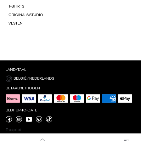
T-SHIRTS
ORIGINALS STUDIO
VESTEN
LAND/TAAL
BELGIË / NEDERLANDS
BETAALMETHODEN
BLIJF UP-TO-DATE
Trustpilot