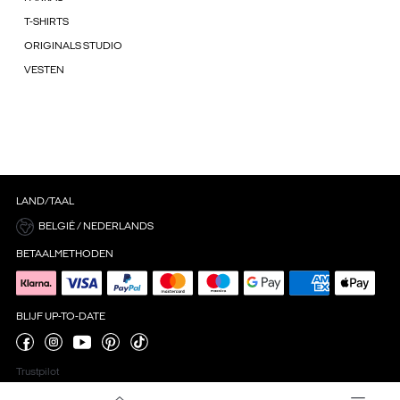
T-SHIRTS
ORIGINALS STUDIO
VESTEN
LAND/TAAL
BELGIË / NEDERLANDS
BETAALMETHODEN
BLIJF UP-TO-DATE
Trustpilot