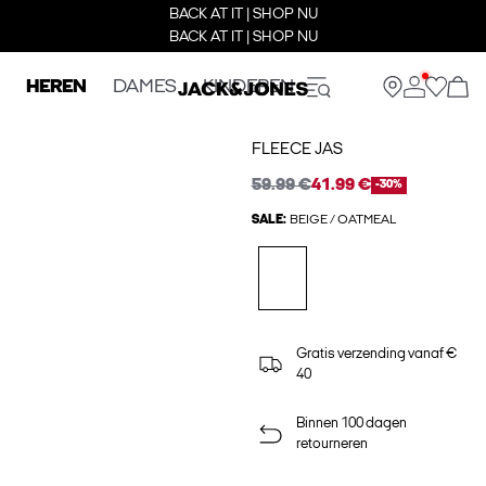
BACK AT IT | SHOP NU
BACK AT IT | SHOP NU
HEREN
DAMES
KINDEREN
FLEECE JAS
59.99 €
41.99 €
-30%
SALE:
BEIGE / OATMEAL
Gratis verzending vanaf €
40
Binnen 100 dagen
retourneren