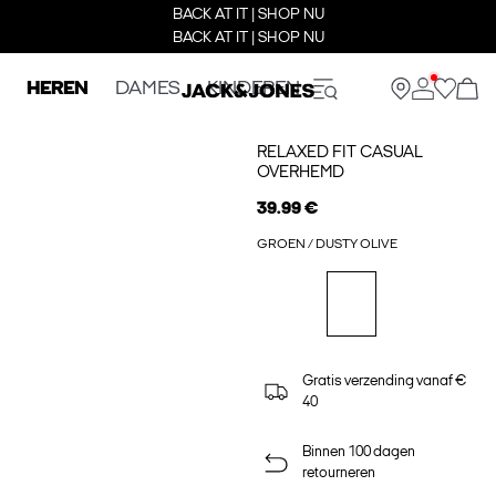
BACK AT IT | SHOP NU
BACK AT IT | SHOP NU
HEREN
DAMES
KINDEREN
RELAXED FIT CASUAL
OVERHEMD
39.99 €
GROEN / DUSTY OLIVE
Gratis verzending vanaf €
40
Binnen 100 dagen
retourneren