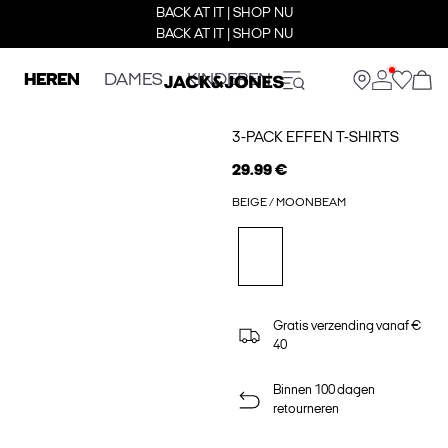
BACK AT IT | SHOP NU
BACK AT IT | SHOP NU
HEREN
DAMES
KINDEREN
3-PACK EFFEN T-SHIRTS
29.99 €
BEIGE / MOONBEAM
Gratis verzending vanaf €
40
Binnen 100 dagen
retourneren