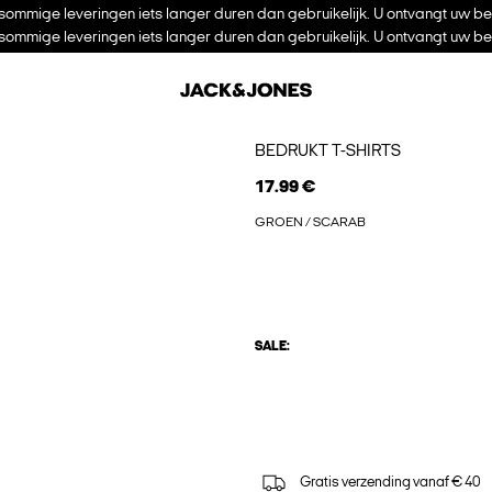
ommige leveringen iets langer duren dan gebruikelijk. U ontvangt uw be
ommige leveringen iets langer duren dan gebruikelijk. U ontvangt uw be
BEDRUKT T-SHIRTS
17.99 €
GROEN / SCARAB
SALE:
Gratis verzending vanaf € 40