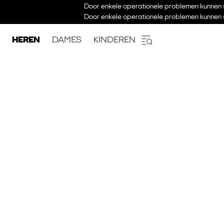
Door enkele operationele problemen kunnen s
Door enkele operationele problemen kunnen s
HEREN
DAMES
KINDEREN