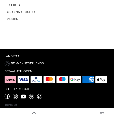
T-SHIRTS
ORIGINALS STUDIO
VESTEN
LAND/TAAL
BELGIË / NEDERLANDS
BETAALMETHODEN
BLIJF UP-TO-DATE
Trustpilot