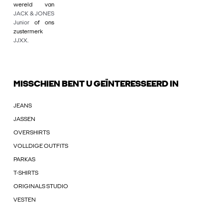
wereld van
JACK & JONES
Junior
of ons
zustermerk
JJXX
.
MISSCHIEN BENT U GEÏNTERESSEERD IN
JEANS
JASSEN
OVERSHIRTS
VOLLDIGE OUTFITS
PARKAS
T-SHIRTS
ORIGINALS STUDIO
VESTEN