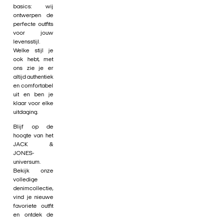
basics: wij
ontwerpen de
perfecte outfits
voor jouw
levensstijl.
Welke stijl je
ook hebt, met
ons zie je er
altijd authentiek
en comfortabel
uit en ben je
klaar voor elke
uitdaging.
Blijf op de
hoogte van het
JACK &
JONES-
universum.
Bekijk onze
volledige
denimcollectie,
vind je nieuwe
favoriete outfit
en ontdek de