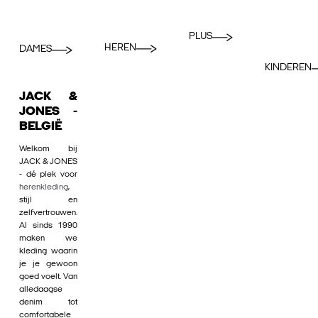
PLUS
HEREN
DAMES
KINDEREN
JACK &
JONES -
BELGIË
Welkom bij
JACK & JONES
- dé plek voor
herenkleding
,
stijl en
zelfvertrouwen.
Al sinds 1990
maken we
kleding waarin
je je gewoon
goed voelt. Van
alledaagse
denim tot
comfortabele