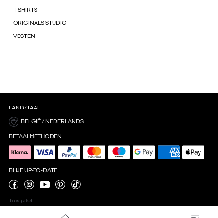
T-SHIRTS
ORIGINALS STUDIO
VESTEN
LAND/TAAL
BELGIË / NEDERLANDS
BETAALMETHODEN
BLIJF UP-TO-DATE
Trustpilot