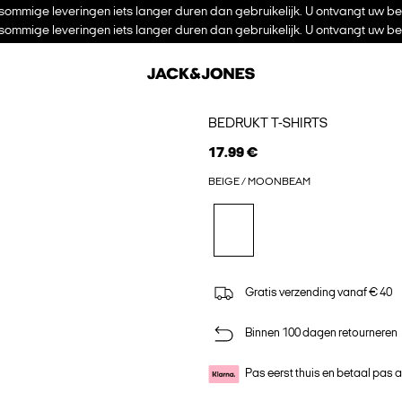
ommige leveringen iets langer duren dan gebruikelijk. U ontvangt uw be
ommige leveringen iets langer duren dan gebruikelijk. U ontvangt uw be
BEDRUKT T-SHIRTS
17.99 €
BEIGE / MOONBEAM
Gratis verzending vanaf € 40
Binnen 100 dagen retourneren
Pas eerst thuis en betaal pas 