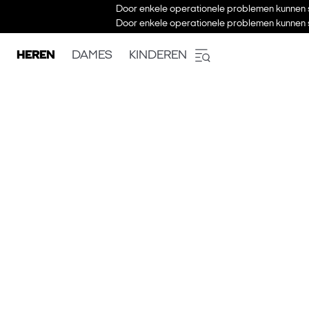
Door enkele operationele problemen kunnen s
Door enkele operationele problemen kunnen s
HEREN
DAMES
KINDEREN