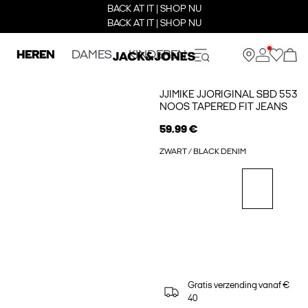
BACK AT IT | SHOP NU
BACK AT IT | SHOP NU
HEREN
DAMES
KINDEREN
JJIMIKE JJORIGINAL SBD 553
NOOS TAPERED FIT JEANS
59.99 €
ZWART / BLACK DENIM
Gratis verzending vanaf €
40