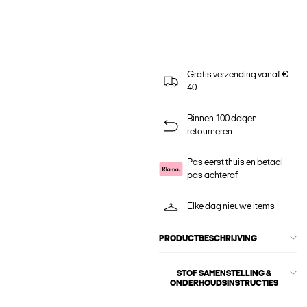
Gratis verzending vanaf €
40
Binnen 100 dagen
retourneren
Pas eerst thuis en betaal
pas achteraf
Elke dag nieuwe items
PRODUCTBESCHRIJVING
STOF SAMENSTELLING &
ONDERHOUDSINSTRUCTIES