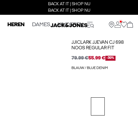
BACK AT IT | SHOP NU
BACK AT IT | SHOP NU
HEREN
DAMES
KINDEREN
JJICLARK JJEVAN CJ 698
NOOS REGULAR FIT
79.99 €
55.99 €
-30%
BLAUW / BLUE DENIM