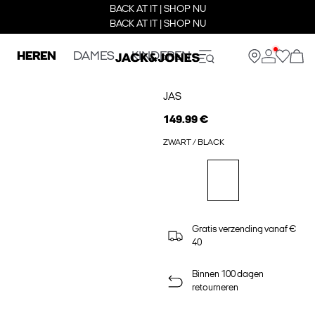
BACK AT IT | SHOP NU
BACK AT IT | SHOP NU
HEREN
DAMES
KINDEREN
JAS
149.99 €
ZWART / BLACK
Gratis verzending vanaf €
40
Binnen 100 dagen
retourneren