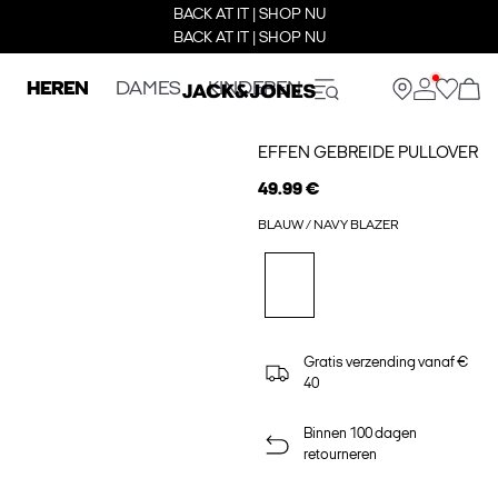
BACK AT IT | SHOP NU
BACK AT IT | SHOP NU
HEREN
DAMES
KINDEREN
EFFEN GEBREIDE PULLOVER
49.99 €
BLAUW / NAVY BLAZER
Gratis verzending vanaf €
40
Binnen 100 dagen
retourneren