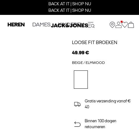
BACK AT IT | SHOP NU
BACK AT IT | SHOP NU
HEREN
DAMES
KINDEREN
LOOSE FIT BROEKEN
49.99 €
BEIGE / ELMWOOD
Gratis verzending vanaf €
40
Binnen 100 dagen
retourneren