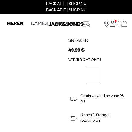
BACK AT IT | SHOP NU
BACK AT IT | SHOP NU
HEREN
DAMES
KINDEREN
SNEAKER
49.99 €
WIT / BRIGHT WHITE
Gratis verzending vanaf €
40
Binnen 100 dagen
retourneren