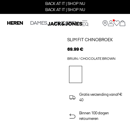
BACK AT IT | SHOP NU
BACK AT IT | SHOP NU
HEREN
DAMES
KINDEREN
SLIM FIT CHINOBROEK
69.99 €
BRUIN / CHOCOLATE BROWN
Gratis verzending vanaf €
40
Binnen 100 dagen
retourneren