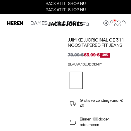
BACK AT IT | SHOP NU
BACK AT IT | SHOP NU
HEREN
DAMES
KINDEREN
JJIMIKE JJORIGINAL GE 311
NOOS TAPERED FIT JEANS
79.99 €
63.99 €
-20%
BLAUW / BLUE DENIM
Gratis verzending vanaf €
40
Binnen 100 dagen
retourneren