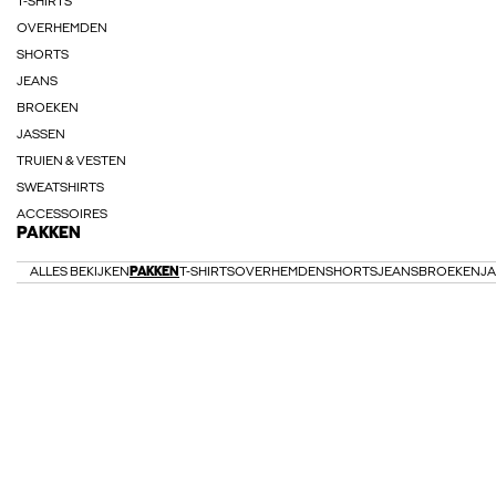
T-SHIRTS
OVERHEMDEN
SHORTS
JEANS
BROEKEN
JASSEN
TRUIEN & VESTEN
SWEATSHIRTS
ACCESSOIRES
PAKKEN
ALLES BEKIJKEN
PAKKEN
T-SHIRTS
OVERHEMDEN
SHORTS
JEANS
BROEKEN
J