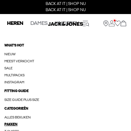
BACK AT IT | SHOP NU
BACK AT IT | SHOP NU
HEREN
DAMES
KINDEREN
WHAT'S HOT
NIEUW
MEEST VERKOCHT
SALE
MULTIPACKS
INSTAGRAM
FITTING GUIDE
SIZE GUIDE PLUS SIZE
CATEGORIEËN
ALLES BEKIJKEN
PAKKEN