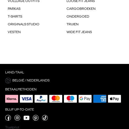
VOLLDIGE OUTFITS
LOOSE FIT JEANS
PARKAS
CARGOBROEKEN
T-SHIRTS
ONDERGOED
ORIGINALS STUDIO
TRUIEN
VESTEN
WIDE FIT JEANS
LAND/TAAL
BELGIË / NEDERLANDS
BETAALMETHODEN
BLIJF UP-TO-DATE
Trustpilot