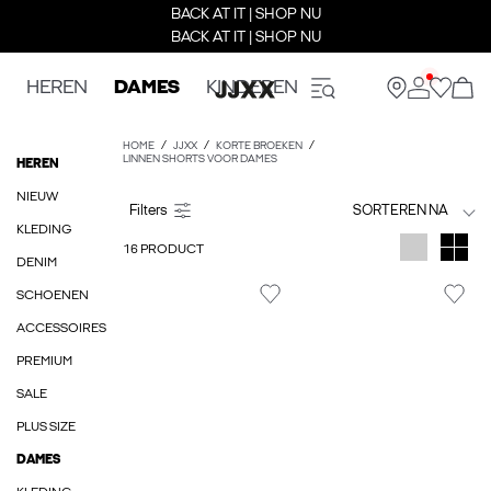
BACK AT IT | SHOP NU
BACK AT IT | SHOP NU
HEREN
DAMES
KINDEREN
HOME
JJXX
KORTE BROEKEN
LINNEN SHORTS VOOR DAMES
HEREN
NIEUW
SORTEREN NA
KLEDING
16 PRODUCT
DENIM
SCHOENEN
ACCESSOIRES
PREMIUM
SALE
PLUS SIZE
DAMES