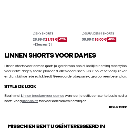
JXSKY SHORTS
JXSURA DENIM SHORTS
26.99 €
21.59 €
-20%
39.99 €
16.00 €
-60%
Kleuren (3)
LINNEN SHORTS VOOR DAMES
Linnen shorts voor dames geeft je garderobe een duidelijke richting met styles
voor echte dagen, snelle plannen & alles daartussen. JJXX houdt het easy, zeker
en dicht bij hoe je je echt kleedt. Geen garderobepaniek, gewoon een beter plan.
STYLE DE LOOK
Begin met
Linnen broeken voor dames
wanneer je outfit een sterke basis nodig
heeft. Voeg
linen shirts
toe voor een nieuwe richting en
BEKIJK MEER
MISSCHIEN BENT U GEÏNTERESSEERD IN