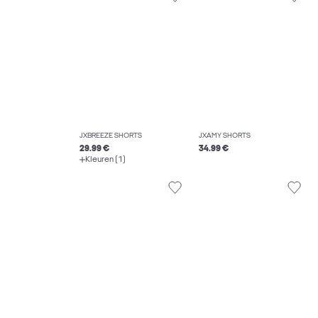
JXBREEZE SHORTS
JXAMY SHORTS
29.99 €
34.99 €
Kleuren (1)