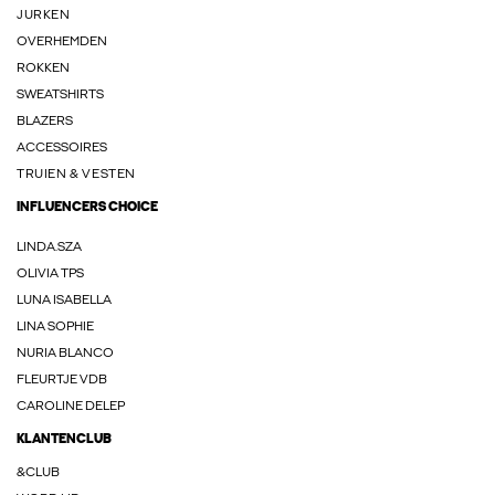
JURKEN
OVERHEMDEN
ROKKEN
SWEATSHIRTS
BLAZERS
ACCESSOIRES
TRUIEN & VESTEN
INFLUENCERS CHOICE
LINDA.SZA
OLIVIA TPS
LUNA ISABELLA
LINA SOPHIE
NURIA BLANCO
FLEURTJE VDB
CAROLINE DELEP
KLANTENCLUB
&CLUB