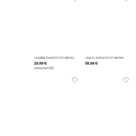
JXABBIE SWEATSTOF BROEK
JXALLY SWEATSTOF BROEK
29.99 €
36.99 €
Kleuren (8)