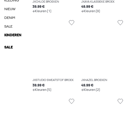
KLEDING
JXCHLOE BROEKEN
JXAYA KLASSIEKE BROEK
39.99 €
49.99 €
NIEUW
Kleuren (1)
Kleuren (9)
DENIM
SALE
KINDEREN
SALE
JXSTUDIO SWEATSTOF BROEK
JXHAZEL BROEKEN
39.99 €
49.99 €
Kleuren (5)
Kleuren (2)