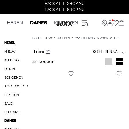
BACK AT IT | SHOP NU
BACK AT IT | SHOP NU
HEREN
DAMES
KINDEREN
HOME
JJXX
BROEKEN
ZWARTE BROEKEN VOOR DAMES
HEREN
NIEUW
SORTEREN NA
KLEDING
33 PRODUCT
DENIM
SCHOENEN
ACCESSOIRES
PREMIUM
SALE
PLUS SIZE
DAMES