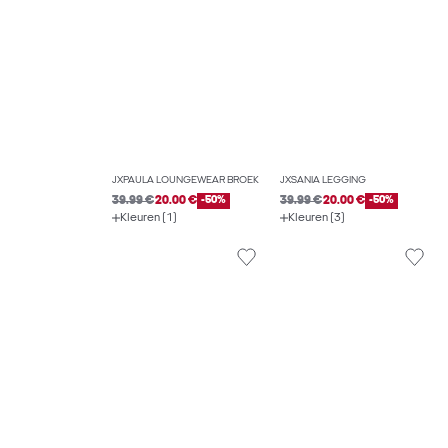
JXPAULA LOUNGEWEAR BROEK
JXSANIA LEGGING
39.99 €
20.00 €
-50%
39.99 €
20.00 €
-50%
Kleuren (1)
Kleuren (3)