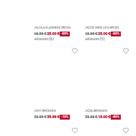
JXLOLA KLASSIEKE BROEK
JXZOE WIDE-LEG BROEK
49.99 €
25.00 €
-50%
49.99 €
25.00 €
-50%
Kleuren (6)
Kleuren (5)
JXIVY BROEKEN
JXZIA BROEKEN
39.99 €
35.99 €
-10%
39.99 €
16.00 €
-60%