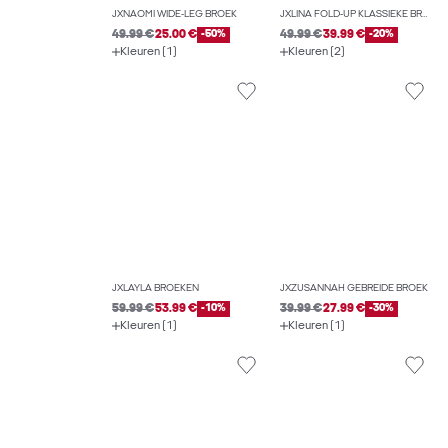
JXNAOMI WIDE-LEG BROEK
JXLINA FOLD-UP KLASSIEKE BROEK
49.99 €
25.00 €
-50%
49.99 €
39.99 €
-20%
Kleuren (1)
Kleuren (2)
JXLAYLA BROEKEN
JXZUSANNAH GEBREIDE BROEK
59.99 €
53.99 €
-10%
39.99 €
27.99 €
-30%
Kleuren (1)
Kleuren (1)