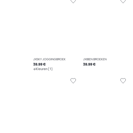
JXSKY JOGGINGBROEK
JXIBEN BROEKEN
39.99 €
39.99 €
Kleuren (1)