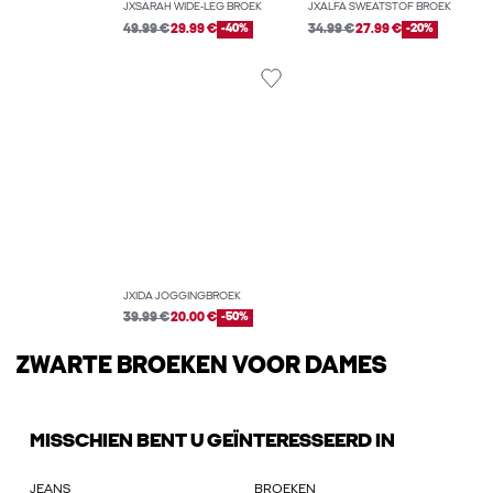
JXSARAH WIDE-LEG BROEK
JXALFA SWEATSTOF BROEK
49.99 €
29.99 €
-40%
34.99 €
27.99 €
-20%
JXIDA JOGGINGBROEK
39.99 €
20.00 €
-50%
ZWARTE BROEKEN VOOR DAMES
MISSCHIEN BENT U GEÏNTERESSEERD IN
JEANS
BROEKEN