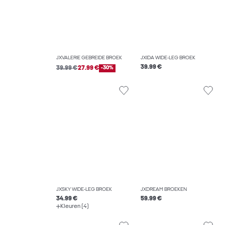
JXVALERIE GEBREIDE BROEK
JXIDA WIDE-LEG BROEK
39.99 €
39.99 €
27.99 €
-30%
JXSKY WIDE-LEG BROEK
JXDREAM BROEKEN
34.99 €
59.99 €
Kleuren (4)