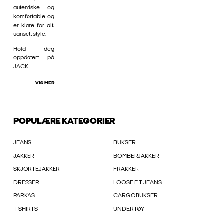
autentiske og
komfortable og
er klare for alt,
uansett style.
Hold deg
oppdatert på
JACK
VIS MER
POPULÆRE KATEGORIER
JEANS
BUKSER
JAKKER
BOMBERJAKKER
SKJORTEJAKKER
FRAKKER
DRESSER
LOOSE FIT JEANS
PARKAS
CARGOBUKSER
T-SHIRTS
UNDERTØY