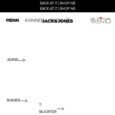
BACK AT IT | SHOP NÅ
BACK AT IT | SHOP NÅ
MENN
KVINNER
BARN
JEANS
BUKSER
T-
SKJORTER