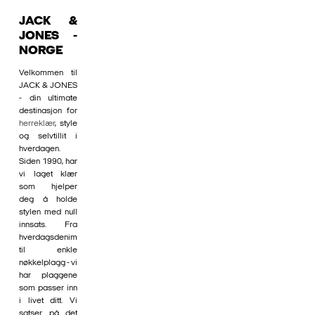
JACK &
JONES -
NORGE
Velkommen til
JACK & JONES
- din ultimate
destinasjon for
herreklær
, style
og selvtillit i
hverdagen.
Siden 1990, har
vi laget klær
som hjelper
deg å holde
stylen med null
innsats. Fra
hverdagsdenim
til enkle
nøkkelplagg - vi
har plaggene
som passer inn
i livet ditt. Vi
satser på det