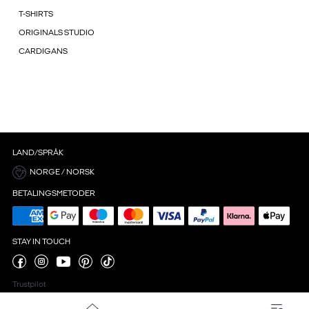
T-SHIRTS
ORIGINALS STUDIO
CARDIGANS
LAND/SPRÅK
NORGE / NORSK
BETALINGSMETODER
STAY IN TOUCH
Trustpilot