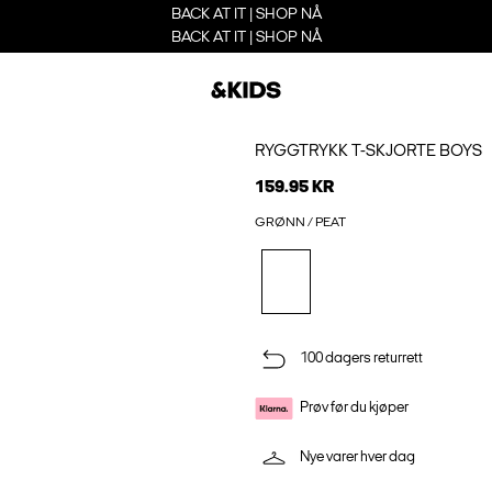
BACK AT IT | SHOP NÅ
BACK AT IT | SHOP NÅ
RYGGTRYKK T-SKJORTE BOYS
159.95 KR
GRØNN / PEAT
100 dagers returrett
Prøv før du kjøper
Nye varer hver dag