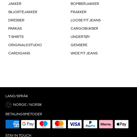
JAKKER
BOMBERJAKKER
SKJORTEJAKKER
FRAKKER
DRESSER
LOOSE FIT JEANS
PARKAS
CARGOBUKSER
T-SHIRTS
UNDERTØY
ORIGINALS STUDIO
GENSERE
CARDIGANS
WIDE FIT JEANS
LAND/SPRÅK
NORGE / NORSK
BETALINGSMETODER
STAY IN TOUCH