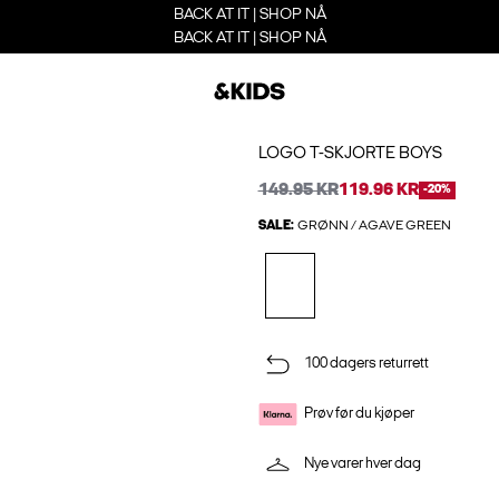
BACK AT IT | SHOP NÅ
BACK AT IT | SHOP NÅ
LOGO T-SKJORTE BOYS
149.95 KR
119.96 KR
-20%
SALE:
GRØNN / AGAVE GREEN
100 dagers returrett
Prøv før du kjøper
Nye varer hver dag