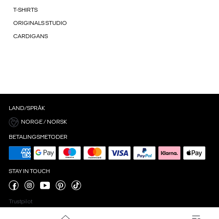
T-SHIRTS
ORIGINALS STUDIO
CARDIGANS
LAND/SPRÅK
NORGE / NORSK
BETALINGSMETODER
STAY IN TOUCH
Trustpilot