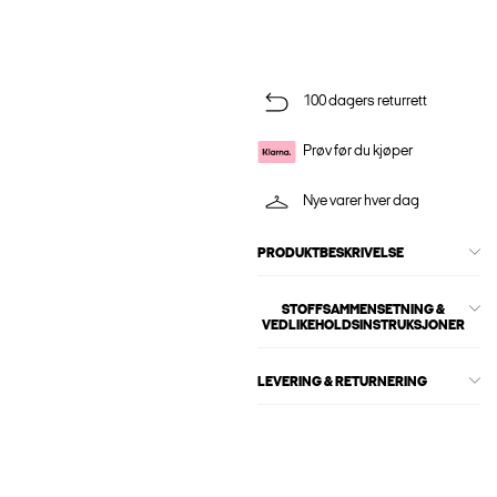
100 dagers returrett
Prøv før du kjøper
Nye varer hver dag
PRODUKTBESKRIVELSE
STOFFSAMMENSETNING &
VEDLIKEHOLDSINSTRUKSJONER
LEVERING & RETURNERING