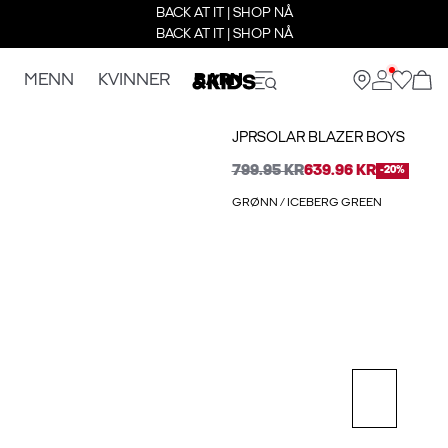
BACK AT IT | SHOP NÅ
BACK AT IT | SHOP NÅ
MENN
KVINNER
BARN
JPRSOLAR BLAZER BOYS
799.95 KR
639.96 KR
-20%
GRØNN / ICEBERG GREEN