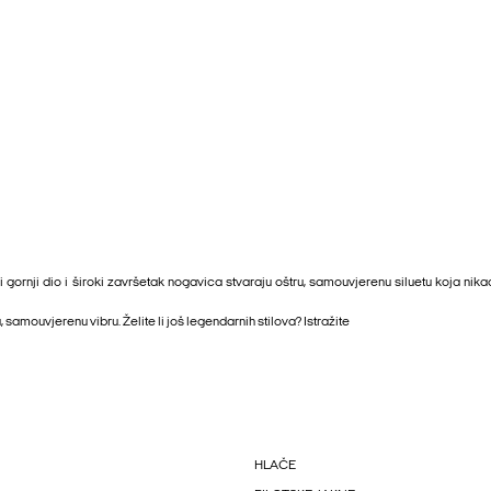
ornji dio i široki završetak nogavica stvaraju oštru, samouvjerenu siluetu koja nikad
, samouvjerenu vibru. Želite li još legendarnih stilova? Istražite
HLAČE