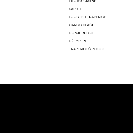
PILOTSKE JAKNE
KAPUTI
LOOSE FIT TRAPERICE
CARGO HLAČE
DONJE RUBLJE
DŽEMPERI
TRAPERICE ŠIROKOG