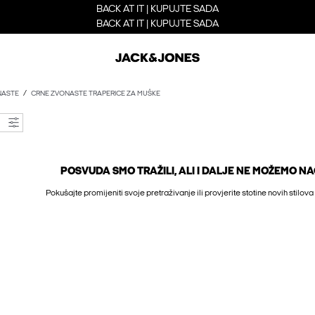
BACK AT IT | KUPUJTE SADA
BACK AT IT | KUPUJTE SADA
NASTE
CRNE ZVONASTE TRAPERICE ZA MUŠKE
POSVUDA SMO TRAŽILI, ALI I DALJE NE MOŽEMO NAĆI
Pokušajte promijeniti svoje pretraživanje ili provjerite stotine novih stilova