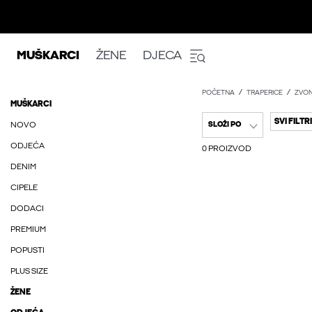
MUŠKARCI
ŽENE
DJECA
POČETNA
TRAPERICE
ZVO
MUŠKARCI
SVI FILTRI
NOVO
SLOŽI PO
ODJEĆA
0 PROIZVOD
DENIM
CIPELE
DODACI
PREMIUM
POPUSTI
PLUS SIZE
ŽENE