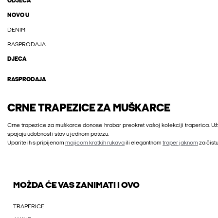
ODJEĆA
NOVO U
DENIM
RASPRODAJA
DJECA
RASPRODAJA
CRNE TRAPEZICE ZA MUŠKARCE
Crne trapezice za muškarce donose hrabar preokret vašoj kolekciji traperica. Uži g
spajaju udobnost i stav u jednom potezu.
Uparite ih s pripijenom
majicom kratkih rukava
ili elegantnom
traper jaknom
za čistu
MOŽDA ĆE VAS ZANIMATI I OVO
TRAPERICE