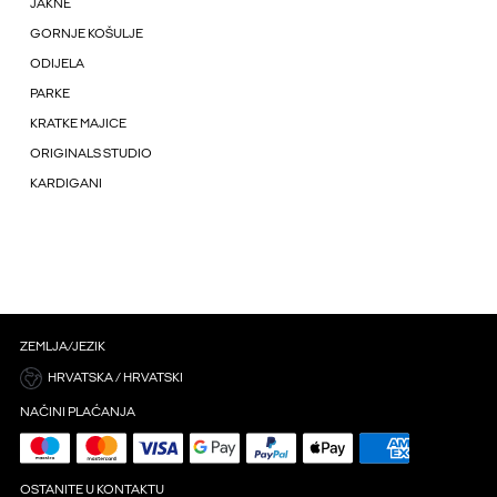
JAKNE
GORNJE KOŠULJE
ODIJELA
PARKE
KRATKE MAJICE
ORIGINALS STUDIO
KARDIGANI
ZEMLJA/JEZIK
HRVATSKA / HRVATSKI
NAČINI PLAĆANJA
OSTANITE U KONTAKTU