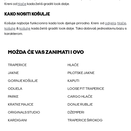
Kreni od
hlače
kada želiš graditi look dalje.
KAKO NOSITI KOŠULJE
Košulje najbolje funkcionira kada look djeluje prirodno. Kreni od
odijela
,
hlače
,
košulje
&
košulje
kada želiš graditi look dalje. Tako dobivaš jednostavnu bazu s
karakterom.
MOŽDA ĆE VAS ZANIMATI I OVO
TRAPERICE
HLAČE
JAKNE
PILOTSKE JAKNE
GORNJE KOŠULJE
KAPUTI
ODIJELA
LOOSE FIT TRAPERICE
PARKE
CARGO HLAČE
KRATKE MAJICE
DONJE RUBLJE
ORIGINALS STUDIO
DŽEMPERI
KARDIGANI
TRAPERICE ŠIROKOG