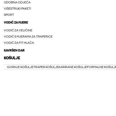
UDOBNA ODJEĆA
VIŠESTRUKI PAKETI
SPORT
VODIČ ZA MJERE
VODIČ ZA VELIČINE
VODIČ S MJERAMA ZA TRAPERICE
VODIČ ZA FIT HLAČA
SAVRŠEN DAR
KOŠULJE
GORNJE KOŠULJE
TRAPER KOŠULJE
KARIRANE KOŠULJE
FORMALNE KOŠULJ