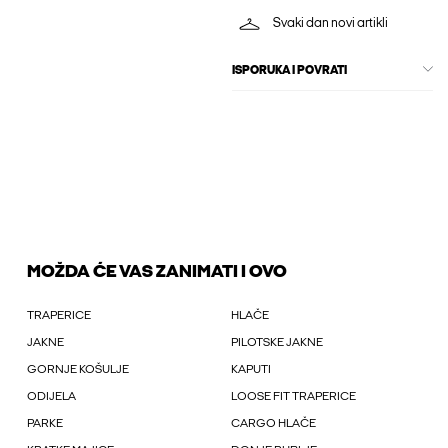
Svaki dan novi artikli
ISPORUKA I POVRATI
MOŽDA ĆE VAS ZANIMATI I OVO
TRAPERICE
HLAČE
JAKNE
PILOTSKE JAKNE
GORNJE KOŠULJE
KAPUTI
ODIJELA
LOOSE FIT TRAPERICE
PARKE
CARGO HLAČE