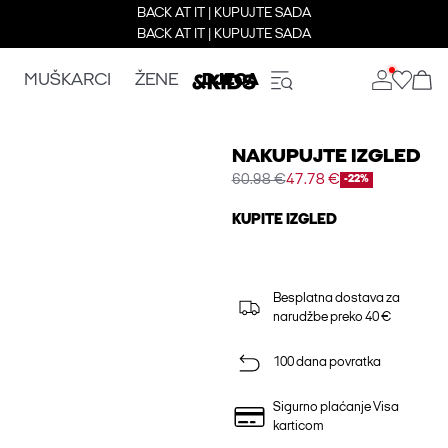
BACK AT IT | KUPUJTE SADA
BACK AT IT | KUPUJTE SADA
MUŠKARCI
ŽENE
DJECA
NAKUPUJTE IZGLED
60.98 €
47.78 €
-22%
KUPITE IZGLED
Besplatna dostava za
narudžbe preko 40 €
100 dana povratka
Sigurno plaćanje Visa
karticom