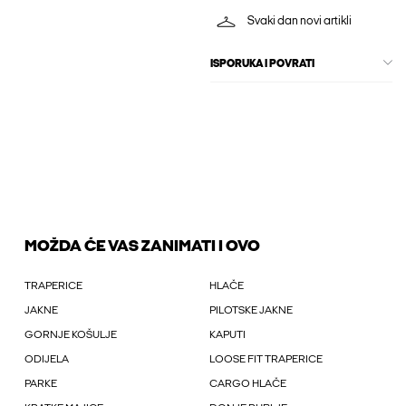
Svaki dan novi artikli
ISPORUKA I POVRATI
MOŽDA ĆE VAS ZANIMATI I OVO
TRAPERICE
HLAČE
JAKNE
PILOTSKE JAKNE
GORNJE KOŠULJE
KAPUTI
ODIJELA
LOOSE FIT TRAPERICE
PARKE
CARGO HLAČE