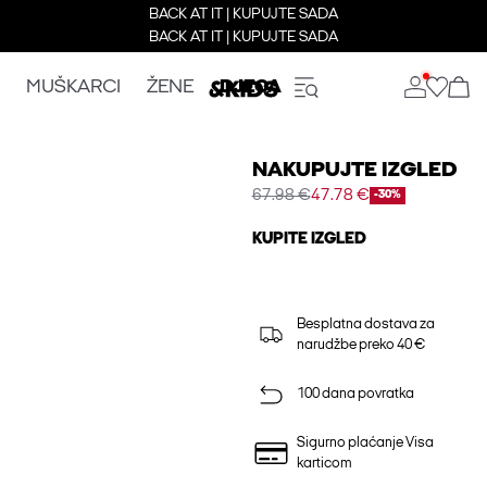
BACK AT IT | KUPUJTE SADA
BACK AT IT | KUPUJTE SADA
MUŠKARCI
ŽENE
DJECA
NAKUPUJTE IZGLED
67.98 €
47.78 €
-30%
KUPITE IZGLED
Besplatna dostava za
narudžbe preko 40 €
100 dana povratka
Sigurno plaćanje Visa
karticom