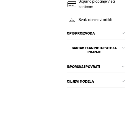
Sigurno plaćanje Visa
karticom
Svaki dan novi artikli
OPIS PROIZVODA
SASTAV TKANINE I UPUTE ZA
PRANJE
ISPORUKA I POVRATI
CILJEVI MODELA