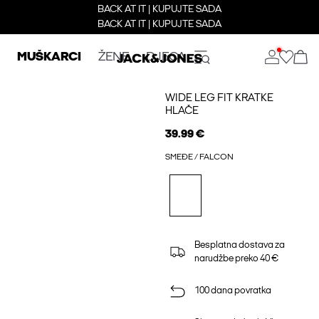
BACK AT IT | KUPUJTE SADA
BACK AT IT | KUPUJTE SADA
MUŠKARCI
ŽENE
DJECA
WIDE LEG FIT KRATKE
HLAČE
39.99 €
SMEĐE / FALCON
Besplatna dostava za
narudžbe preko 40 €
100 dana povratka