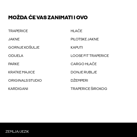
MOŽDA ĆE VAS ZANIMATI I OVO
TRAPERICE
HLAČE
JAKNE
PILOTSKE JAKNE
GORNJE KOŠULJE
KAPUTI
ODIJELA
LOOSE FIT TRAPERICE
PARKE
CARGO HLAČE
KRATKE MAJICE
DONJE RUBLJE
ORIGINALS STUDIO
DŽEMPERI
KARDIGANI
TRAPERICE ŠIROKOG
ZEMLJA/JEZIK