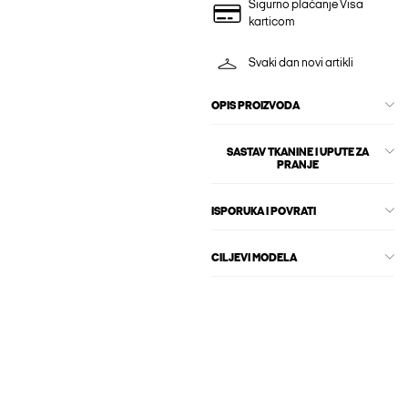
Sigurno plaćanje Visa
karticom
Svaki dan novi artikli
OPIS PROIZVODA
SASTAV TKANINE I UPUTE ZA
PRANJE
ISPORUKA I POVRATI
CILJEVI MODELA