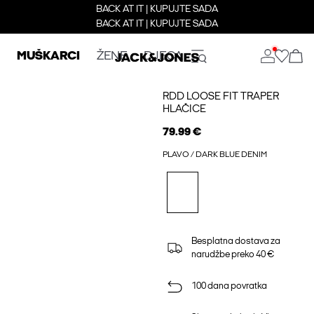
BACK AT IT | KUPUJTE SADA
BACK AT IT | KUPUJTE SADA
MUŠKARCI
ŽENE
DJECA
RDD LOOSE FIT TRAPER
HLAČICE
79.99 €
PLAVO / DARK BLUE DENIM
Besplatna dostava za
narudžbe preko 40 €
100 dana povratka