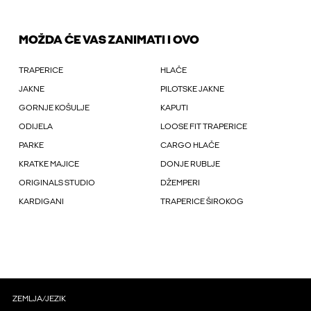
MOŽDA ĆE VAS ZANIMATI I OVO
TRAPERICE
HLAČE
JAKNE
PILOTSKE JAKNE
GORNJE KOŠULJE
KAPUTI
ODIJELA
LOOSE FIT TRAPERICE
PARKE
CARGO HLAČE
KRATKE MAJICE
DONJE RUBLJE
ORIGINALS STUDIO
DŽEMPERI
KARDIGANI
TRAPERICE ŠIROKOG
ZEMLJA/JEZIK