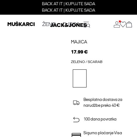
BACK AT IT | KUPUJTE SADA
BACK AT IT | KUPUJTE SADA
MUŠKARCI
ŽENE
DJECA
MAJICA
17.99 €
ZELENO / SCARAB
Besplatna dostava za
narudžbe preko 40 €
100 dana povratka
Sigurno plaćanje Visa