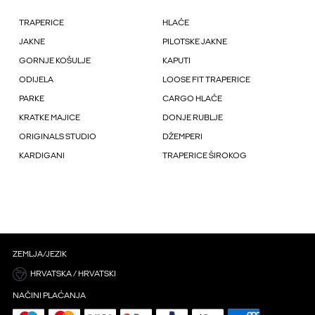
TRAPERICE
HLAČE
JAKNE
PILOTSKE JAKNE
GORNJE KOŠULJE
KAPUTI
ODIJELA
LOOSE FIT TRAPERICE
PARKE
CARGO HLAČE
KRATKE MAJICE
DONJE RUBLJE
ORIGINALS STUDIO
DŽEMPERI
KARDIGANI
TRAPERICE ŠIROKOG
ZEMLJA/JEZIK
HRVATSKA / HRVATSKI
NAČINI PLAĆANJA