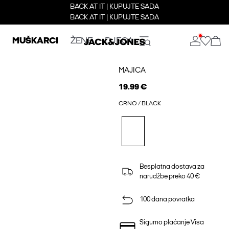
BACK AT IT | KUPUJTE SADA
BACK AT IT | KUPUJTE SADA
MUŠKARCI
ŽENE
DJECA
MAJICA
19.99 €
CRNO / BLACK
Besplatna dostava za
narudžbe preko 40 €
100 dana povratka
Sigurno plaćanje Visa