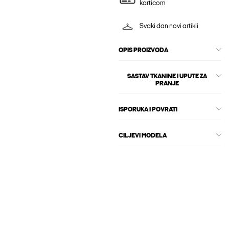
karticom
Svaki dan novi artikli
OPIS PROIZVODA
SASTAV TKANINE I UPUTE ZA
PRANJE
ISPORUKA I POVRATI
CILJEVI MODELA