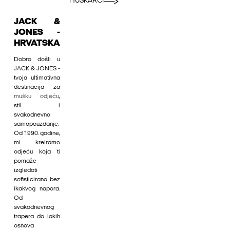
MUŠKARCI
JACK &
JONES -
HRVATSKA
Dobro došli u
JACK & JONES -
tvoja ultimativna
destinacija za
mušku odjeću
,
stil i
svakodnevno
samopouzdanje.
Od 1990. godine,
mi kreiramo
odjeću koja ti
pomaže
izgledati
sofisticirano bez
ikakvog napora.
Od
svakodnevnog
trapera do lakih
osnova