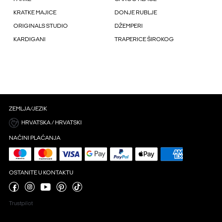
KRATKE MAJICE
DONJE RUBLJE
ORIGINALS STUDIO
DŽEMPERI
KARDIGANI
TRAPERICE ŠIROKOG
ZEMLJA/JEZIK
HRVATSKA / HRVATSKI
NAČINI PLAĆANJA
OSTANITE U KONTAKTU
Trustpilot