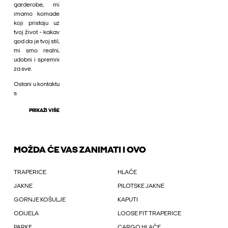
garderobe, mi
imamo komade
koji pristaju uz
tvoj život - kakav
god da je tvoj stil,
mi smo realni,
udobni i spremni
za sve.
Ostani u kontaktu
s
PRIKAŽI VIŠE
MOŽDA ĆE VAS ZANIMATI I OVO
TRAPERICE
HLAČE
JAKNE
PILOTSKE JAKNE
GORNJE KOŠULJE
KAPUTI
ODIJELA
LOOSE FIT TRAPERICE
PARKE
CARGO HLAČE