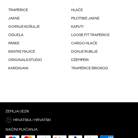
TRAPERICE
HLAČE
JAKNE
PILOTSKE JAKNE
GORNJE KOŠULJE
KAPUTI
ODIJELA
LOOSE FIT TRAPERICE
PARKE
CARGO HLAČE
KRATKE MAJICE
DONJE RUBLJE
ORIGINALS STUDIO
DŽEMPERI
KARDIGANI
TRAPERICE ŠIROKOG
ZEMLJA/JEZIK
HRVATSKA / HRVATSKI
NAČINI PLAĆANJA