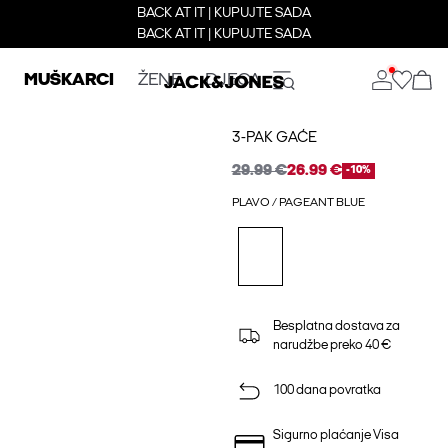
BACK AT IT | KUPUJTE SADA
BACK AT IT | KUPUJTE SADA
MUŠKARCI
ŽENE
DJECA
3-PAK GAĆE
29.99 €
26.99 €
-10%
PLAVO / PAGEANT BLUE
Besplatna dostava za
narudžbe preko 40 €
100 dana povratka
Sigurno plaćanje Visa