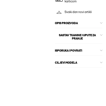
karticom
Svaki dan novi artikli
OPIS PROIZVODA
SASTAV TKANINE I UPUTE ZA
PRANJE
ISPORUKA I POVRATI
CILJEVI MODELA