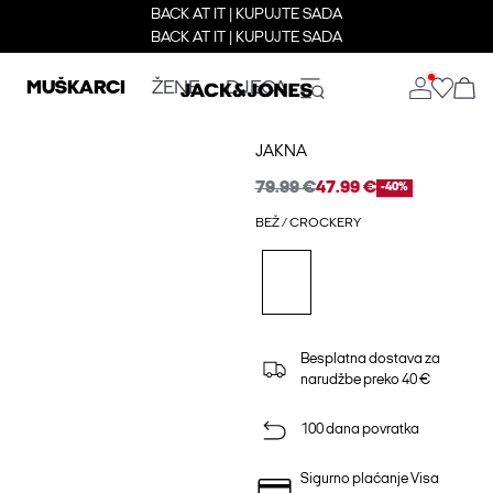
BACK AT IT | KUPUJTE SADA
BACK AT IT | KUPUJTE SADA
MUŠKARCI
ŽENE
DJECA
JAKNA
79.99 €
47.99 €
-40%
BEŽ / CROCKERY
Besplatna dostava za
narudžbe preko 40 €
100 dana povratka
Sigurno plaćanje Visa