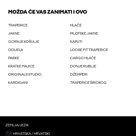
MOŽDA ĆE VAS ZANIMATI I OVO
TRAPERICE
HLAČE
JAKNE
PILOTSKE JAKNE
GORNJE KOŠULJE
KAPUTI
ODIJELA
LOOSE FIT TRAPERICE
PARKE
CARGO HLAČE
KRATKE MAJICE
DONJE RUBLJE
ORIGINALS STUDIO
DŽEMPERI
KARDIGANI
TRAPERICE ŠIROKOG
ZEMLJA/JEZIK
HRVATSKA / HRVATSKI