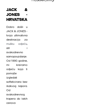
MUŠKARCI
JACK &
JONES -
HRVATSKA
Dobro došli u
JACK & JONES -
tvoja ultimativna
destinacija za
mušku odjeću
,
stil i
svakodnevno
samopouzdanje.
Od 1990. godine,
mi kreiramo
odjeću koja ti
pomaže
izgledati
sofisticirano bez
ikakvog napora.
Od
svakodnevnog
trapera do lakih
osnova