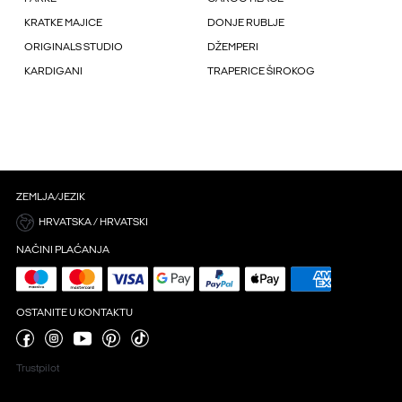
KRATKE MAJICE
DONJE RUBLJE
ORIGINALS STUDIO
DŽEMPERI
KARDIGANI
TRAPERICE ŠIROKOG
ZEMLJA/JEZIK
HRVATSKA / HRVATSKI
NAČINI PLAĆANJA
OSTANITE U KONTAKTU
Trustpilot