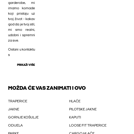
garderobe, mi
imamo komade
koji pristaju uz
tvoj život - kakav
god da je tvoj stil,
mi smo realni,
udobni i spremni
za sve.
Ostani u kontaktu
s
PRIKAŽI VIŠE
MOŽDA ĆE VAS ZANIMATI I OVO
TRAPERICE
HLAČE
JAKNE
PILOTSKE JAKNE
GORNJE KOŠULJE
KAPUTI
ODIJELA
LOOSE FIT TRAPERICE
PARKE
CARGO HLAČE